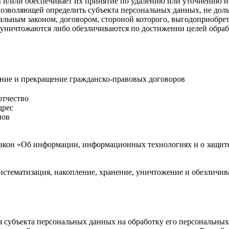
 и/или обеспечивает их принятие по удалению или уточнению 
позволяющей определить субъекта персональных данных, не доль
альным законом, договором, стороной которого, выгодоприобрет
ничтожаются либо обезличиваются по достижении целей обрабо
ение и прекращение гражданско-правовых договоров
отчество
дрес
нов
акон «Об информации, информационных технологиях и о защите
систематизация, накопление, хранение, уничтожение и обезлич
ия субъекта персональных данных на обработку его персональны