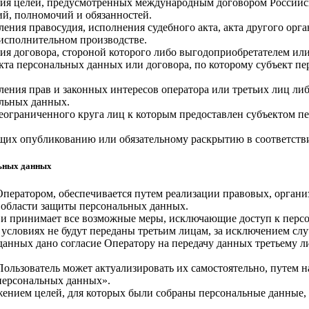
ния целей, предусмотренных международным договором Российс
й, полномочий и обязанностей.
ления правосудия, исполнения судебного акта, акта другого ор
 исполнительном производстве.
ия договора, стороной которого либо выгодоприобретателем или
екта персональных данных или договора, по которому субъект п
ления прав и законных интересов оператора или третьих лиц ли
альных данных.
неограниченного круга лиц к которым предоставлен субъектом п
ащих опубликованию или обязательному раскрытию в соответств
льных данных
Оператором, обеспечивается путем реализации правовых, орган
 области защиты персональных данных.
ых и принимает все возможные меры, исключающие доступ к пе
 условиях не будут переданы третьим лицам, за исключением сл
 данных дано согласие Оператору на передачу данных третьему 
Пользователь может актуализировать их самостоятельно, путем 
персональных данных».
жением целей, для которых были собраны персональные данные,