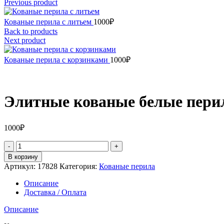
Previous product
Кованые перила с литьем
1000
₽
Back to products
Next product
Кованые перила с корзинками
1000
₽
Элитные кованые белые пери
1000
₽
Количество
товара
В корзину
Элитные
Артикул:
17828
Категория:
Кованые перила
кованые
белые
Описание
перила
Доставка / Оплата
с
золотыми
Описание
элементами