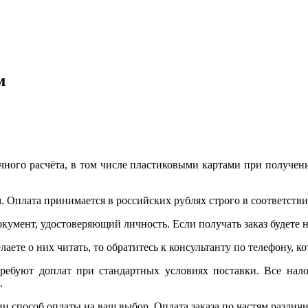
м
ого расчёта, в том числе пластиковыми картами при получени
. Оплата принимается в российских рублях строго в соответствии
окумент, удостоверяющий личность. Если получать заказ будете
лаете о них читать, то обратитесь к консультанту по телефону, 
требуют доплат при стандартных условиях поставки. Все нало
.
ин способ оплаты на ваш выбор. Оплата заказа по частям разли