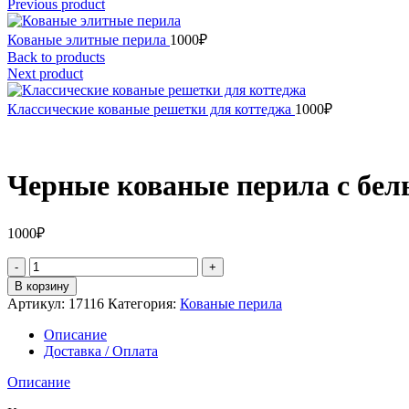
Previous product
Кованые элитные перила
1000
₽
Back to products
Next product
Классические кованые решетки для коттеджа
1000
₽
Черные кованые перила с бе
1000
₽
Количество
товара
В корзину
Черные
Артикул:
17116
Категория:
Кованые перила
кованые
перила
Описание
с
Доставка / Оплата
белым
поручнем
Описание