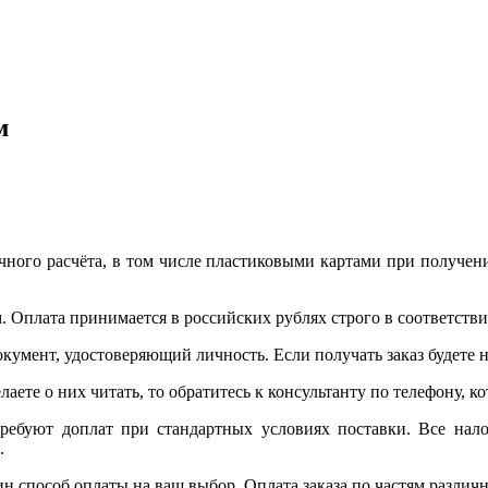
м
ого расчёта, в том числе пластиковыми картами при получени
. Оплата принимается в российских рублях строго в соответствии
окумент, удостоверяющий личность. Если получать заказ будете
лаете о них читать, то обратитесь к консультанту по телефону, 
требуют доплат при стандартных условиях поставки. Все нало
.
ин способ оплаты на ваш выбор. Оплата заказа по частям разли