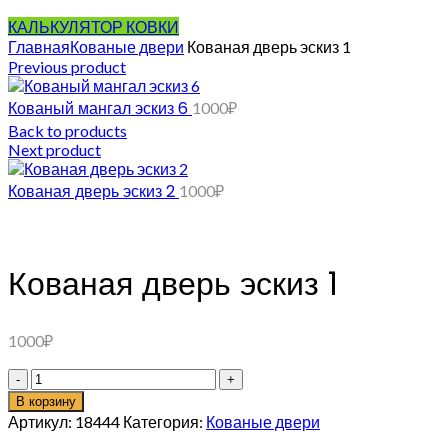
КАЛЬКУЛЯТОР КОВКИ
Главная
Кованые двери
Кованая дверь эскиз 1
Previous product
Кованый мангал эскиз 6
1000
₽
Back to products
Next product
Кованая дверь эскиз 2
1000
₽
Кованая дверь эскиз 1
1000
₽
Количество
товара
В корзину
Кованая
Артикул:
18444
Категория:
Кованые двери
дверь