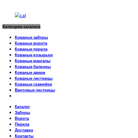
Категории каталога
Кованые заборы
Кованые ворота
Кованые перила
Кованые козырьки
Кованые мангалы
Кованые балконы
Кованые двери
Кованые лестницы
Кованые скамейки
Винтовые лестницы
Каталог
Заборы
Ворота
Перила
Доставка
Контакты