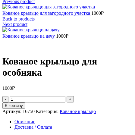
Previous product
Кованое крыльцо для загородного участка
1000
₽
Back to products
Next product
Кованое крыльцо на дачу
1000
₽
Кованое крыльцо для
особняка
1000
₽
Количество
товара
В корзину
Кованое
Артикул:
16750
Категория:
Кованое крыльцо
крыльцо
для
Описание
особняка
Доставка / Оплата