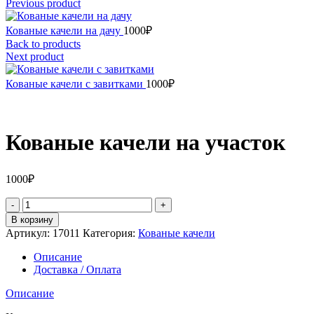
Previous product
Кованые качели на дачу
1000
₽
Back to products
Next product
Кованые качели с завитками
1000
₽
Кованые качели на участок
1000
₽
Количество
товара
В корзину
Кованые
Артикул:
17011
Категория:
Кованые качели
качели
на
Описание
участок
Доставка / Оплата
Описание