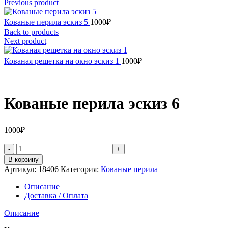
Previous product
Кованые перила эскиз 5
1000
₽
Back to products
Next product
Кованая решетка на окно эскиз 1
1000
₽
Кованые перила эскиз 6
1000
₽
Количество
товара
В корзину
Кованые
Артикул:
18406
Категория:
Кованые перила
перила
эскиз
Описание
6
Доставка / Оплата
Описание