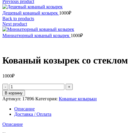
Previous product
Дешевый кованый козырек
1000
₽
Back to products
Next product
Миниатюрный кованый козырек
1000
₽
Кованый козырек со стеклом
1000
₽
Количество
товара
В корзину
Кованый
Артикул:
17896
Категория:
Кованые козырьки
козырек
со
Описание
стеклом
Доставка / Оплата
Описание