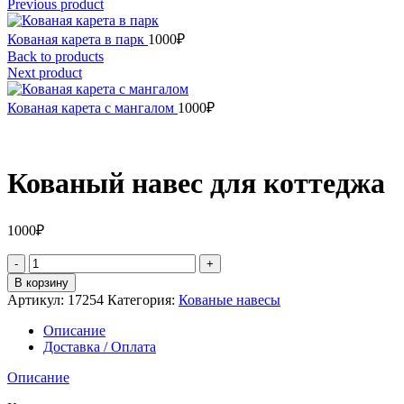
Previous product
Кованая карета в парк
1000
₽
Back to products
Next product
Кованая карета с мангалом
1000
₽
Кованый навес для коттеджа
1000
₽
Количество
товара
В корзину
Кованый
Артикул:
17254
Категория:
Кованые навесы
навес
для
Описание
коттеджа
Доставка / Оплата
Описание