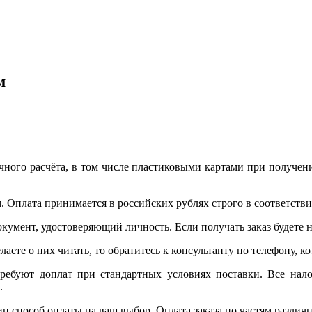
м
ого расчёта, в том числе пластиковыми картами при получени
. Оплата принимается в российских рублях строго в соответствии
окумент, удостоверяющий личность. Если получать заказ будете
лаете о них читать, то обратитесь к консультанту по телефону, 
требуют доплат при стандартных условиях поставки. Все нало
.
ин способ оплаты на ваш выбор. Оплата заказа по частям разли