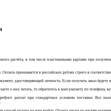
м
ого расчёта, в том числе пластиковыми картами при получени
. Оплата принимается в российских рублях строго в соответствии
окумент, удостоверяющий личность. Если получать заказ будете
лаете о них читать, то обратитесь к консультанту по телефону, 
требуют доплат при стандартных условиях поставки. Все нало
.
ин способ оплаты на ваш выбор. Оплата заказа по частям разли