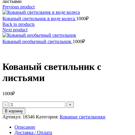
листьями
Previous product
Кованый светильник в виде колеса
1000
₽
Back to products
Next product
Кованый необычный светильник
1000
₽
Кованый светильник с
листьями
1000
₽
Количество
товара
В корзину
Кованый
Артикул:
18346
Категория:
Кованые светильники
светильник
с
Описание
листьями
Доставка / Оплата