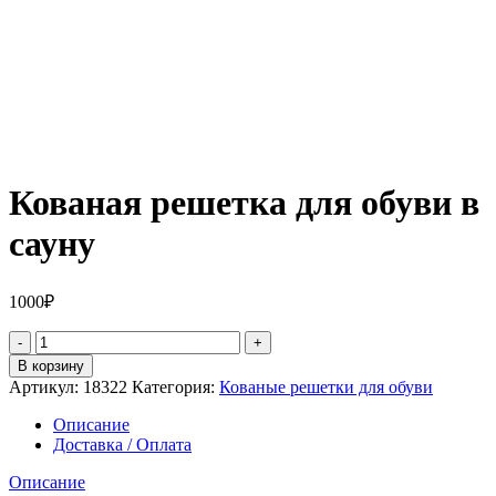
Кованая решетка для обуви в
сауну
1000
₽
Количество
товара
В корзину
Кованая
Артикул:
18322
Категория:
Кованые решетки для обуви
решетка
для
Описание
обуви
Доставка / Оплата
в
сауну
Описание