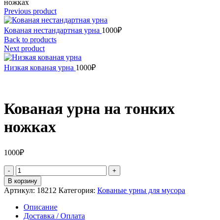
ножках
Previous product
Кованая нестандартная урна
1000
₽
Back to products
Next product
Низкая кованая урна
1000
₽
Кованая урна на тонких
ножках
1000
₽
Количество
товара
В корзину
Кованая
Артикул:
18212
Категория:
Кованые урны для мусора
урна
на
Описание
тонких
Доставка / Оплата