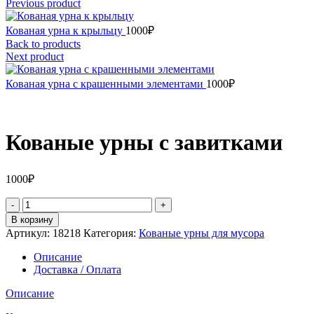
Previous product
Кованая урна к крыльцу
1000
₽
Back to products
Next product
Кованая урна с крашенными элементами
1000
₽
Кованые урны с завитками
1000
₽
Количество
товара
В корзину
Кованые
Артикул:
18218
Категория:
Кованые урны для мусора
урны
с
Описание
завитками
Доставка / Оплата
Описание