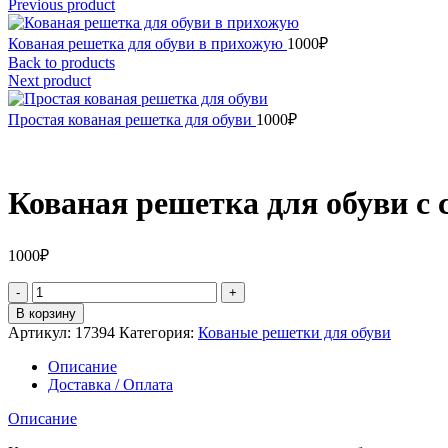
Previous product
Кованая решетка для обуви в прихожую
1000
₽
Back to products
Next product
Простая кованая решетка для обуви
1000
₽
Кованая решетка для обуви с
1000
₽
Количество
товара
В корзину
Кованая
Артикул:
17394
Категория:
Кованые решетки для обуви
решетка
для
Описание
обуви
Доставка / Оплата
с
сидушкой
Описание