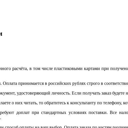
м
ого расчёта, в том числе пластиковыми картами при получени
. Оплата принимается в российских рублях строго в соответствии
окумент, удостоверяющий личность. Если получать заказ будете
лаете о них читать, то обратитесь к консультанту по телефону, 
требуют доплат при стандартных условиях поставки. Все нало
.
ин способ оплаты на ваш выбор. Оплата заказа по частям разли